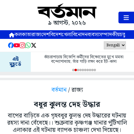
৯ আগস্ট, ২০২৬
কলকাতা
রাজ্য
দেশ
বিদেশ
খেলা
বিনোদন
ব্যবসা
সম্পাদকীয়
চতুষ্পর্ণ
কাঁচরাপাড়ায় বিজেপি কর্মীদের বিক্ষোভের মুখে মমতা
এই
বন্দ্যোপাধ্যায়, তাঁর গাড়ি লক্ষ্য করে ইট-কাদা
মুহূর্তে
বর্তমান
/ রাজ্য
বধূর ঝুলন্ত দেহ উদ্ধার
বাপের বাড়িতে এক গৃহবধূর ঝুলন্ত দেহ উদ্ধারের ঘটনায়
রহস্য দানা বেঁধেছে।। শুক্রবার কৃষ্ণগঞ্জ থানার পুঁটিখালি
এলাকার এই ঘটনায় ব্যাপক চাঞ্চল্য দেখা দিয়েছে।