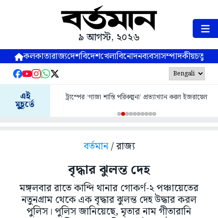
৯ আগস্ট, ২০২৬
কলকাতা
রাজ্য
দেশ
বিদেশ
খেলা
বিনোদন
ব্যবসা
সম্পাদকীয়
চতুষ্পর্ণ
এই
ট্রাম্পের ‘গাজা শান্তি পরিকল্পনা’ প্রত্যাখ্যান করল ইজরায়েল
মুহূর্তে
বর্তমান
/ রাজ্য
বৃদ্ধার ঝুলন্ত দেহ
মঙ্গলবার রাতে কান্দি থানার গোকর্ণ-২ পঞ্চায়েতের
নতুনগ্রাম থেকে এক বৃদ্ধার ঝুলন্ত দেহ উদ্ধার করল
পুলিস। পুলিস জানিয়েছে, মৃতার নাম গীতারানি