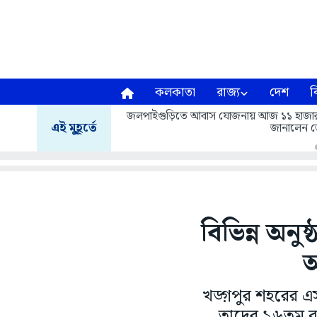
কলকাতা
রাজ্য
দেশ
ব
জলপাইগুড়িতে আবাস যোজনায় আজ ১১ হাজার ৬১৩ 
এই মুহূর্তে
জানালেন জ
বিভিন্ন অনু
অ
খড়্গপুর শহরের এস
তাদের ১৬তম বর