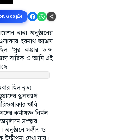
 on Google
য়েশন নানা অনুষ্ঠানের
 এলাকায় হরনাথ আশ্রম
ল ‘সুর ঝঙ্কার ডান্স
েন্দ্র বারিক ও আমি এই
াগছে।
বার ছিল নৃত্য
ুয়াদের স্কুলব্যাগ
কোরিওগ্রাফার ঋষি
ের কর্মাধ্যক্ষ নির্মল
নুষ্ঠানে সংস্থার
। অনুষ্ঠানে সঙ্গীত ও
পক উদ্দীপনা দেখা যায়।