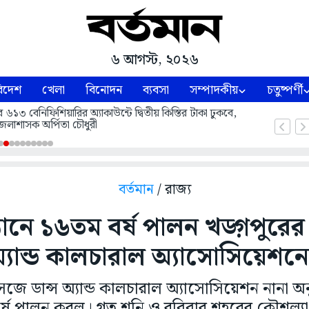
৬ আগস্ট, ২০২৬
িদেশ
খেলা
বিনোদন
ব্যবসা
সম্পাদকীয়
চতুষ্পর্ণী
বেনিফিশিয়ারির অ্যাকাউন্টে দ্বিতীয় কিস্তির টাকা ঢুকবে,
েলাশাসক অর্পিতা চৌধুরী
বর্তমান
/ রাজ্য
ষ্ঠানে ১৬তম বর্ষ পালন খড়্গপুরে
্যান্ড কালচারাল অ্যাসোসিয়েশন
জে ডান্স অ্যান্ড কালচারাল অ্যাসোসিয়েশন নানা অনুষ
্ষ পালন করল। গত শনি ও রবিবার শহরের কৌশল্য