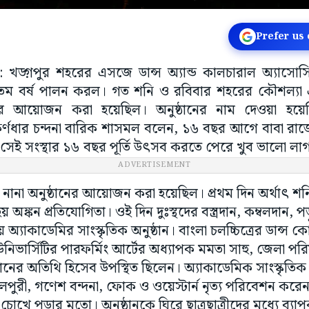
Prefer us
র: খড়্গপুর শহরের এসজে ডান্স অ্যান্ড কালচারাল অ্যাসোসি
৬তম বর্ষ পালন করল। গত শনি ও রবিবার শহরের কৌশল্যা
ঠানের আয়োজন করা হয়েছিল। অনুষ্ঠানের নাম দেওয়া হয়েছি
র কর্ণধার চন্দনা বারিক শাসমল বলেন, ১৬ বছর আগে বাবা রাজ
ন সেই সংস্থার ১৬ বছর পূর্তি উৎসব করতে পেরে খুব ভালো ল
ADVERTISEMENT
 নানা অনুষ্ঠানের আয়োজন করা হয়েছিল। প্রথম দিন অর্থাৎ শনি
 অঙ্কন প্রতিযোগিতা। ওই দিন দুঃস্থদের বস্ত্রদান, কম্বলদান, পড়
অ্যাকাডেমির সাংস্কৃতিক অনুষ্ঠান। বাংলা চলচ্চিত্রের ডান্স 
নিভার্সিটির পারফর্মিং আর্টের অধ্যাপক মমতা সাহু, জেলা পরিষদ
্ঠানের অতিথি হিসেব উপস্থিত ছিলেন। অ্যাকাডেমিক সাংস্কৃতিক অ
ম্বলপুরী, গণেশ বন্দনা, ফোক ও ওয়েস্টার্ন নৃত্য পরিবেশন করেন
ল চোখে পড়ার মতো। অনুষ্ঠানকে ঘিরে ছাত্রছাত্রীদের মধ্যে ব্যা