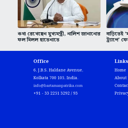
কথা রেখেছেন মুখ্যমন্ত্রী, নালিশ জানানোর
বাড়িতেই ‘
ফল মিলল হাতেনাতে
ট্র্যাপে’ ফ
Office
Links
6, J.B.S. Haldane Avenue,
Home
Kolkata 700 105, India.
About
Contac
info@bartamanpatrika.com
+91 - 33 2251 3292 / 93
Privac