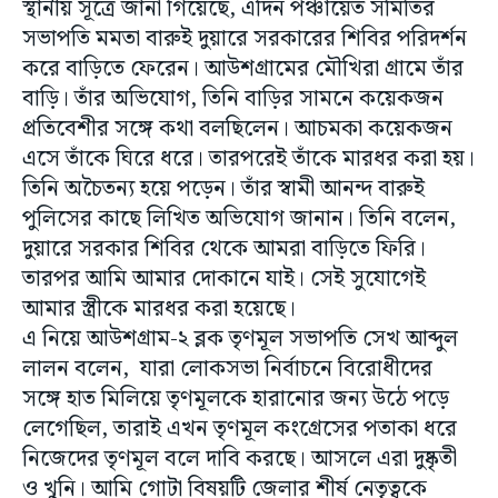
স্থানীয় সূত্রে জানা গিয়েছে, এদিন পঞ্চায়েত সমিতির
সভাপতি মমতা বারুই দুয়ারে সরকারের শিবির পরিদর্শন
করে বাড়িতে ফেরেন। আউশগ্রামের মৌখিরা গ্রামে তাঁর
বাড়ি। তাঁর অভিযোগ, তিনি বাড়ির সামনে কয়েকজন
প্রতিবেশীর সঙ্গে কথা বলছিলেন। আচমকা কয়েকজন
এসে তাঁকে ঘিরে ধরে। তারপরেই তাঁকে মারধর করা হয়।
তিনি অচৈতন্য হয়ে পড়েন। তাঁর স্বামী আনন্দ বারুই
পুলিসের কাছে লিখিত অভিযোগ জানান। তিনি বলেন,
দুয়ারে সরকার শিবির থেকে আমরা বাড়িতে ফিরি।
তারপর আমি আমার দোকানে যাই। সেই সুযোগেই
আমার স্ত্রীকে মারধর করা হয়েছে।
এ নিয়ে আউশগ্রাম-২ ব্লক তৃণমূল সভাপতি সেখ আব্দুল
লালন বলেন, যারা লোকসভা নির্বাচনে বিরোধীদের
সঙ্গে হাত মিলিয়ে তৃণমূলকে হারানোর জন্য উঠে পড়ে
লেগেছিল, তারাই এখন তৃণমূল কংগ্রেসের পতাকা ধরে
নিজেদের তৃণমূল বলে দাবি করছে। আসলে এরা দুষ্কৃতী
ও খুনি। আমি গোটা বিষয়টি জেলার শীর্ষ নেতৃত্বকে