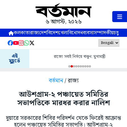
৬ আগস্ট, ২০২৬
কলকাতা
রাজ্য
দেশ
বিদেশ
খেলা
বিনোদন
ব্যবসা
সম্পাদকীয়
চতুষ্পর্ণ
এই
রাজ্যে সবাই নির্ভয়ে থাকুন: মুখ্যমন্ত্রী
মুহূর্তে
বর্তমান
/ রাজ্য
আউশগ্রাম-২ পঞ্চায়েত সমিতির
সভাপতিকে মারধর করার নালিশ
দুয়ারে সরকারের শিবির পরিদর্শন থেকে ফিরেই আক্রান্ত
হলেন পঞ্চায়েত সমিতির সভাপতি। আউশগ্রাম-২