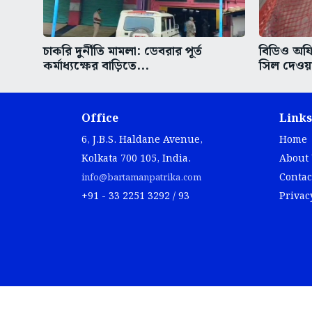
চাকরি দুর্নীতি মামলা: ডেবরার পূর্ত
বিডিও অফ
কর্মাধ্যক্ষের বাড়িতে...
সিল দেওয়
Office
Links
6, J.B.S. Haldane Avenue,
Home
Kolkata 700 105, India.
About
Contac
info@bartamanpatrika.com
+91 - 33 2251 3292 / 93
Privac