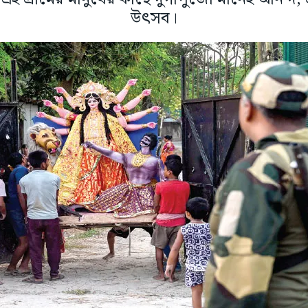
উৎসব।