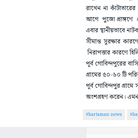
রাখেন না কাঁটাতারের 
আগে পুজো প্রাঙ্গণে প
এবার স্থানীয়ভাবে নাটক
সীমান্ত সুরক্ষার কারণ
নিরাপত্তার কারণে হিল
পূর্ব গোবিন্দপুরের 
গ্রামের ৫০-৬০ টি পরি
পূর্ব গোবিন্দপুর গ্রা
অংশগ্রহণ করেন। এমন
#bartaman news
#ba