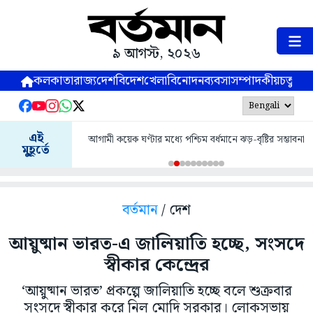
৯ আগস্ট, ২০২৬
কলকাতা
রাজ্য
দেশ
বিদেশ
খেলা
বিনোদন
ব্যবসা
সম্পাদকীয়
চতুষ্পর্ণ
এই
আগামী কয়েক ঘণ্টার মধ্যে পশ্চিম বর্ধমানে ঝড়-বৃষ্টির সম্ভাবনা
মুহূর্তে
বর্তমান
/ দেশ
আয়ুষ্মান ভারত-এ জালিয়াতি হচ্ছে, সংসদে
স্বীকার কেন্দ্রের
‘আয়ুষ্মান ভারত’ প্রকল্পে জালিয়াতি হচ্ছে বলে শুক্রবার
সংসদে স্বীকার করে নিল মোদি সরকার। লোকসভায়