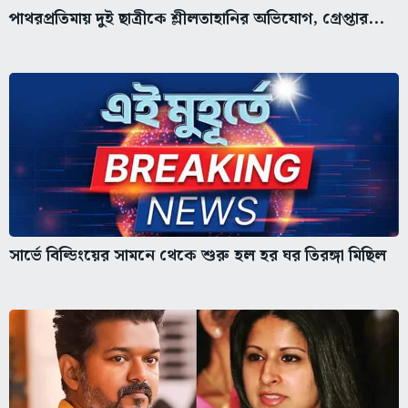
পাথরপ্রতিমায় দুই ছাত্রীকে শ্লীলতাহানির অভিযোগ, গ্রেপ্তার...
সার্ভে বিল্ডিংয়ের সামনে থেকে শুরু হল হর ঘর তিরঙ্গা মিছিল