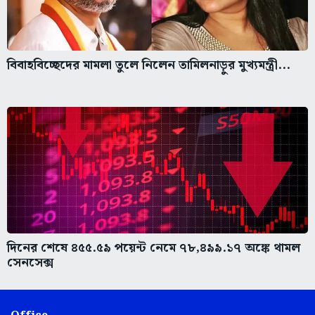
বিবাহবিচ্ছেদের মামলা তুলে নিলেন তামিলনাড়ুর মুখ্যমন্ত্রী...
দিনের শেষে ৪৫৫.৫৯ পয়েন্ট নেমে ৭৮,৪৯৯.১৭ অঙ্কে থামল
সেনসেক্স