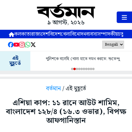
৯ আগস্ট, ২০২৬
কলকাতা
রাজ্য
দেশ
বিদেশ
খেলা
বিনোদন
ব্যবসা
সম্পাদকীয়
চতুষ্পর্ণ
এই
পুলিশকে বলেছি খোলা হাতে দমন করতে: শুভেন্দু
মুহূর্তে
বর্তমান
/ এই মুহূর্তে
এশিয়া কাপ: ১১ রানে আউট শামিম,
বাংলাদেশ ১২৮/৪ (১৬.৩ ওভার), বিপক্ষ
আফগানিস্তান