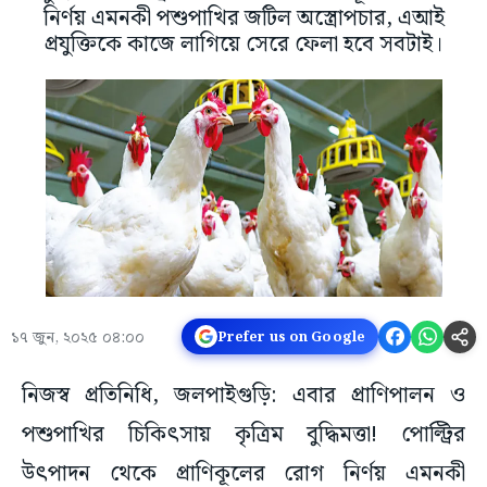
নির্ণয় এমনকী পশুপাখির জটিল অস্ত্রোপচার, এআই
প্রযুক্তিকে কাজে লাগিয়ে সেরে ফেলা হবে সবটাই।
১৭ জুন, ২০২৫ ০৪:০০
Prefer us on Google
নিজস্ব প্রতিনিধি, জলপাইগুড়ি: এবার প্রাণিপালন ও
পশুপাখির চিকিৎসায় কৃত্রিম বুদ্ধিমত্তা! পোল্ট্রির
উৎপাদন থেকে প্রাণিকূলের রোগ নির্ণয় এমনকী