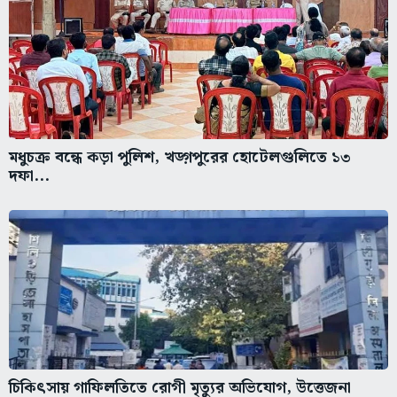
মধুচক্র বন্ধে কড়া পুলিশ, খড়্গপুরের হোটেলগুলিতে ১৩
দফা...
চিকিৎসায় গাফিলতিতে রোগী মৃত্যুর অভিযোগ, উত্তেজনা