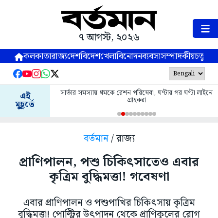
৭ আগস্ট, ২০২৬
কলকাতা
রাজ্য
দেশ
বিদেশ
খেলা
বিনোদন
ব্যবসা
সম্পাদকীয়
চতুষ্পর্ণ
সার্ভার সমস্যায় থমকে রেশন পরিষেবা, ঘণ্টার পর ঘণ্টা লাইনে
এই
গ্রাহকরা
মুহূর্তে
বর্তমান
/ রাজ্য
প্রাণিপালন, পশু চিকিৎসাতেও এবার
কৃত্রিম বুদ্ধিমত্তা! গবেষণা
এবার প্রাণিপালন ও পশুপাখির চিকিৎসায় কৃত্রিম
বুদ্ধিমত্তা! পোল্ট্রির উৎপাদন থেকে প্রাণিকূলের রোগ