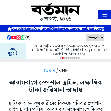
৬ আগস্ট, ২০২৬
কলকাতা
রাজ্য
দেশ
বিদেশ
খেলা
বিনোদন
ব্যবসা
সম্পাদকীয়
চতুষ্পর্ণ
জলপাইগুড়িতে আবাস যোজনায় আজ ১১ হাজার ৬১৩
এই
বেনিফিশিয়ারির অ্যাকাউন্টে দ্বিতীয় কিস্তির টাকা ঢুকবে, জানালেন
মুহূর্তে
জেলাশাসক অর্পিতা চৌধুরী
বর্তমান
/ রাজ্য
আরামবাগে স্পেশাল ড্রাইভ, লক্ষাধিক
টাকা জরিমানা আদায়
ট্রাফিক আইন ভঙ্গকারীদের বিরুদ্ধে শনিবার স্পেশাল
ড্রাইভ চালাল পুলিস। আরামবাগ মহকুমাজুড়ে দিনভর