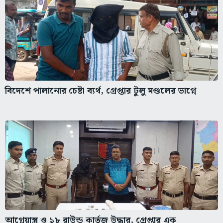
বিদেশে পালানোর চেষ্টা ব্যর্থ, গ্রেপ্তার টুলু মণ্ডলের ভাগ্নে
আগ্নেয়াস্ত্র ও ১৮ রাউন্ড কার্তুজ উদ্ধার, গ্রেপ্তার এক