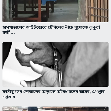
হাসপাতালের আউটডোরে টেবিলের নীচে ঘুমোচ্ছে কুকুর!
রক্ষী...
ফাস্টফুডের দোকানের আড়ালে অবৈধ মদের আসর, গ্রেপ্তার
দোকান...