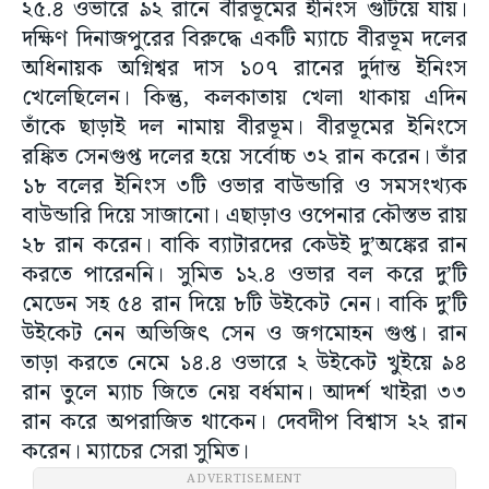
২৫.৪ ওভারে ৯২ রানে বীরভূমের ইনিংস গুটিয়ে যায়।
দক্ষিণ দিনাজপুরের বিরুদ্ধে একটি ম্যাচে বীরভূম দলের
অধিনায়ক অগ্নিশ্বর দাস ১০৭ রানের দুর্দান্ত ইনিংস
খেলেছিলেন। কিন্তু, কলকাতায় খেলা থাকায় এদিন
তাঁকে ছাড়াই দল নামায় বীরভূম। বীরভূমের ইনিংসে
রঙ্কিত সেনগুপ্ত দলের হয়ে সর্বোচ্চ ৩২ রান করেন। তাঁর
১৮ বলের ইনিংস ৩টি ওভার বাউন্ডারি ও সমসংখ্যক
বাউন্ডারি দিয়ে সাজানো। এছাড়াও ওপেনার কৌস্তভ রায়
২৮ রান করেন। বাকি ব্যাটারদের কেউই দু’অঙ্কের রান
করতে পারেননি। সুমিত ১২.৪ ওভার বল করে দু’টি
মেডেন সহ ৫৪ রান দিয়ে ৮টি উইকেট নেন। বাকি দু’টি
উইকেট নেন অভিজিৎ সেন ও জগমোহন গুপ্ত। রান
তাড়া করতে নেমে ১৪.৪ ওভারে ২ উইকেট খুইয়ে ৯৪
রান তুলে ম্যাচ জিতে নেয় বর্ধমান। আদর্শ খাইরা ৩৩
রান করে অপরাজিত থাকেন। দেবদীপ বিশ্বাস ২২ রান
করেন। ম্যাচের সেরা সুমিত।
ADVERTISEMENT