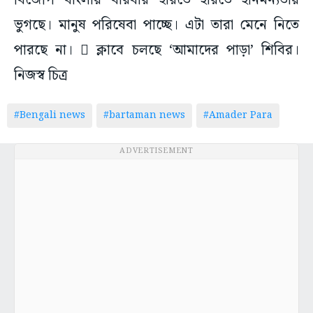
বিজেপি বাংলায় বারবার হারতে হারতে হীনমন্যতায়
ভুগছে। মানুষ পরিষেবা পাচ্ছে। এটা তারা মেনে নিতে
পারছে না।  ক্লাবে চলছে ‘আমাদের পাড়া’ শিবির।
নিজস্ব চিত্র
#Bengali news
#bartaman news
#Amader Para
ADVERTISEMENT