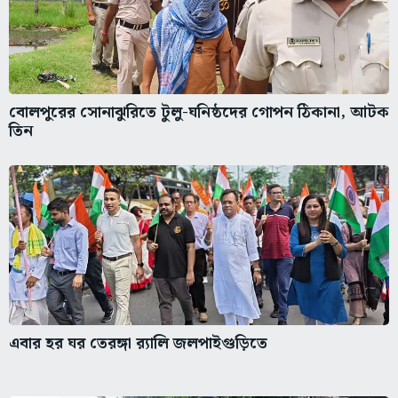
বোলপুরের সোনাঝুরিতে টুলু-ঘনিষ্ঠদের গোপন ঠিকানা, আটক
তিন
এবার হর ঘর তেরঙ্গা র‌্যালি জলপাইগুড়িতে