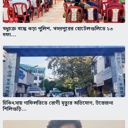
মধুচক্র বন্ধে কড়া পুলিশ, খড়্গপুরের হোটেলগুলিতে ১৩
দফা...
চিকিৎসায় গাফিলতিতে রোগী মৃত্যুর অভিযোগ, উত্তেজনা
শিলিগুড়ি...