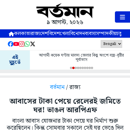
৯ আগস্ট, ২০২৬
কলকাতা
রাজ্য
দেশ
বিদেশ
খেলা
বিনোদন
ব্যবসা
সম্পাদকীয়
চতুষ্পর্ণ
আগামী কয়েক ঘণ্টায় মালদা জেলার কিছু অংশে বজ্র-বৃষ্টির
এই
পূর্বাভাস
মুহূর্তে
বর্তমান
/ রাজ্য
আবাসের টাকা পেয়ে রেলেরই জমিতে
ঘর! ভাঙল আরপিএফ
বাংলা আবাস যোজনার টাকা পেয়ে ঘর নির্মাণ শুরু
করেছিলেন। কিন্তু সোমবার সকালে সেই ঘর ভেঙে দিল