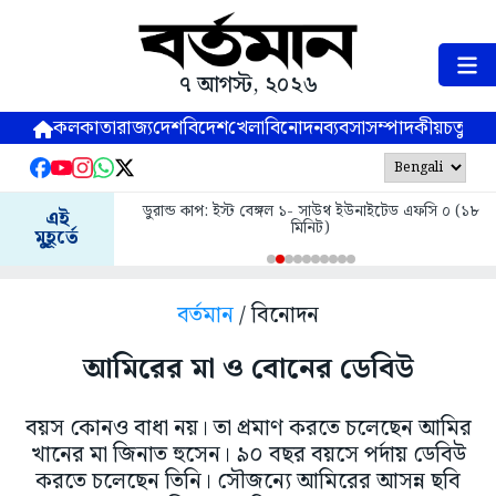
৭ আগস্ট, ২০২৬
কলকাতা
রাজ্য
দেশ
বিদেশ
খেলা
বিনোদন
ব্যবসা
সম্পাদকীয়
চতুষ্পর্ণ
ডুরান্ড কাপ: ইস্ট বেঙ্গল ১- সাউথ ইউনাইটেড এফসি ০ (১৮
এই
মিনিট)
মুহূর্তে
বর্তমান
/ বিনোদন
আমিরের মা ও বোনের ডেবিউ
বয়স কোনও বাধা নয়। তা প্রমাণ করতে চলেছেন আমির
খানের মা জিনাত হুসেন। ৯০ বছর বয়সে পর্দায় ডেবিউ
করতে চলেছেন তিনি। সৌজন্যে আমিরের আসন্ন ছবি