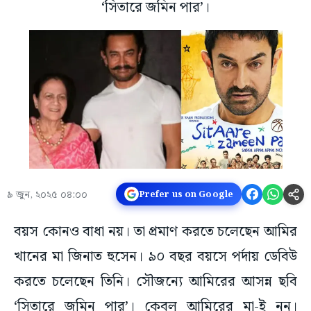
‘সিতারে জমিন পার’।
৯ জুন, ২০২৫ ০৪:০০
Prefer us on Google
বয়স কোনও বাধা নয়। তা প্রমাণ করতে চলেছেন আমির
খানের মা জিনাত হুসেন। ৯০ বছর বয়সে পর্দায় ডেবিউ
করতে চলেছেন তিনি। সৌজন্যে আমিরের আসন্ন ছবি
‘সিতারে জমিন পার’। কেবল আমিরের মা-ই নন।