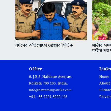
ধর্ষণের অভিযোগে গ্রেপ্তার সিভিক
সার্ভার স
ঘণ্টার পর 
Office
Links
6, J.B.S. Haldane Avenue,
Home
Kolkata 700 105, India.
About
Contac
info@bartamanpatrika.com
+91 - 33 2251 3292 / 93
Privac