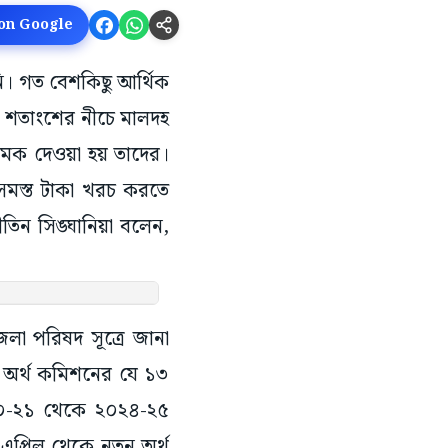
 on Google
নি। গত বেশকিছু আর্থিক
 শতাংশের নীচে মালদহ
ধমক দেওয়া হয় তাদের।
র সমস্ত টাকা খরচ করতে
তিন সিঙ্ঘানিয়া বলেন,
লা পরিষদ সূত্রে জানা
শ অর্থ কমিশনের যে ১৩
২০-২১ থেকে ২০২৪-২৫
এপ্রিল থেকে নতুন অর্থ