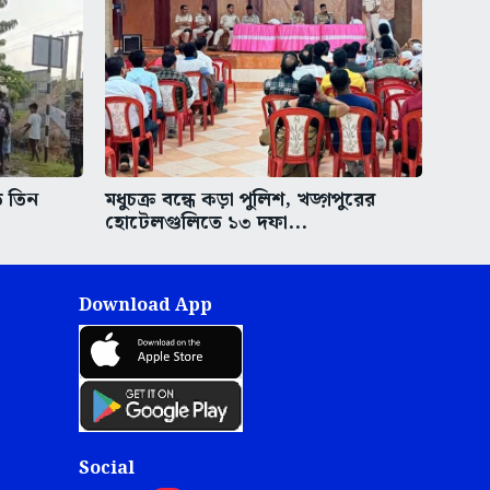
ত তিন
মধুচক্র বন্ধে কড়া পুলিশ, খড়্গপুরের
হোটেলগুলিতে ১৩ দফা...
Download App
Social