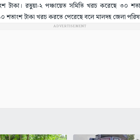
 টাকা। রতুয়া-২ পঞ্চায়েত সমিতি খরচ করেছে ৩০ শতাং
৬০ শতাংশ টাকা খরচ করতে পেরেছে বলে মালদহ জেলা পরিষদ 
ADVERTISEMENT