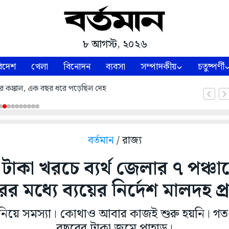
৮ আগস্ট, ২০২৬
িদেশ
খেলা
বিনোদন
ব্যবসা
সম্পাদকীয়
চতুষ্পর্ণী
লার কঙ্কাল, এক বছর ধরে পড়েছিল দেহ
বর্তমান
/ রাজ্য
টাকা খরচে ব্যর্থ জেলার ৭ পঞ্চা
রের মধ্যে ব্যয়ের নির্দেশ মালদহ প
নিয়ে সমস্যা। কোথাও আবার কাজই শুরু হয়নি। গত
বছরের টাকা জমে পাহাড়।