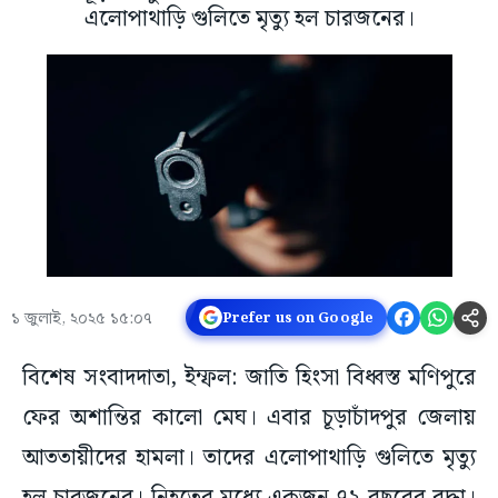
এলোপাথাড়ি গুলিতে মৃত্যু হল চারজনের।
১ জুলাই, ২০২৫ ১৫:০৭
Prefer us on Google
বিশেষ সংবাদদাতা, ইম্ফল: জাতি হিংসা বিধ্বস্ত মণিপুরে
ফের অশান্তির কালো মেঘ। এবার চূড়াচাঁদপুর জেলায়
আততায়ীদের হামলা। তাদের এলোপাথাড়ি গুলিতে মৃত্যু