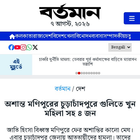
৭ আগস্ট, ২০২৬
কলকাতা
রাজ্য
দেশ
বিদেশ
খেলা
বিনোদন
ব্যবসা
সম্পাদকীয়
চতুষ্পর্ণ
চাকরি দুর্নীতি মামলা: ডেবরার পূর্ত কর্মাধ্যক্ষের বাড়িতে ম্যারাথন
এই
তল্লাশি
মুহূর্তে
বর্তমান
/ দেশ
অশান্ত মণিপুরের চুড়াচাঁদপুরে গুলিতে খুন
মহিলা সহ ৪ জন
জাতি হিংসা বিধ্বস্ত মণিপুরে ফের অশান্তির কালো মেঘ।
এবার চূড়াচাঁদপুর জেলায় আততায়ীদের হামলা। তাদের