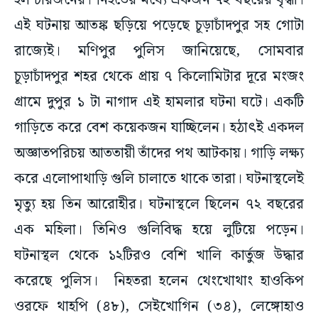
হল চারজনের। নিহতের মধ্যে একজন ৭২ বছরের বৃদ্ধা।
এই ঘটনায় আতঙ্ক ছড়িয়ে পড়েছে চূড়াচাঁদপুর সহ গোটা
রাজ্যেই। মণিপুর পুলিস জানিয়েছে, সোমবার
চূড়াচাঁদপুর শহর থেকে প্রায় ৭ কিলোমিটার দূরে মংজং
গ্রামে দুপুর ১ টা নাগাদ এই হামলার ঘটনা ঘটে। একটি
গাড়িতে করে বেশ কয়েকজন যাচ্ছিলেন। হঠাৎই একদল
অজ্ঞাতপরিচয় আততায়ী তাঁদের পথ আটকায়। গাড়ি লক্ষ্য
করে এলোপাথাড়ি গুলি চালাতে থাকে তারা। ঘটনাস্থলেই
মৃত্যু হয় তিন আরোহীর। ঘটনাস্থলে ছিলেন ৭২ বছরের
এক মহিলা। তিনিও গুলিবিদ্ধ হয়ে লুটিয়ে পড়েন।
ঘটনাস্থল থেকে ১২টিরও বেশি খালি কার্তুজ উদ্ধার
করেছে পুলিস। নিহতরা হলেন থেংখোথাং হাওকিপ
ওরফে থাহপি (৪৮), সেইখোগিন (৩৪), লেঙ্গোহাও