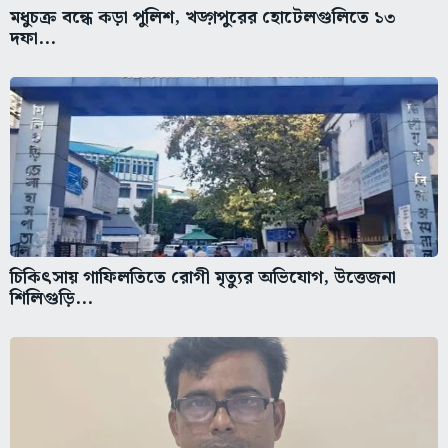
মধুচক্র বন্ধে কড়া পুলিশ, খড়্গপুরের হোটেলগুলিতে ১৩
দফা...
চিকিৎসায় গাফিলতিতে রোগী মৃত্যুর অভিযোগ, উত্তেজনা
শিলিগুড়ি...