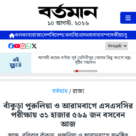
১০ আগস্ট, ২০২৬
কলকাতা
রাজ্য
দেশ
বিদেশ
খেলা
বিনোদন
ব্যবসা
সম্পাদকীয়
চতুষ্পর্ণ
আগামী কয়েক ঘণ্টায় পূর্ব মেদিনীপুর জেলার কিছু অংশে বজ্র-
এই
বৃষ্টির সম্ভাবনা
মুহূর্তে
বর্তমান
/ রাজ্য
বাঁকুড়া পুরুলিয়া ও আরামবাগে এসএসসির
পরীক্ষায় ৩১ হাজার ৫৬৯ জন বসবেন
আজ
আজ, রবিবার বাঁকুড়া, পুরুলিয়া ও আরামবাগে অনুষ্ঠিত