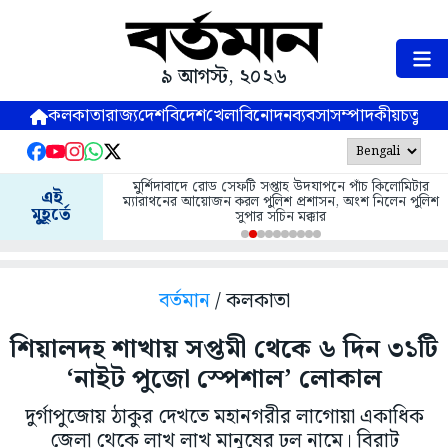
৯ আগস্ট, ২০২৬
কলকাতা
রাজ্য
দেশ
বিদেশ
খেলা
বিনোদন
ব্যবসা
সম্পাদকীয়
চতুষ্পর্ণ
মুর্শিদাবাদে রোড সেফটি সপ্তাহ উদযাপনে পাঁচ কিলোমিটার
এই
ম্যারাথনের আয়োজন করল পুলিশ প্রশাসন, অংশ নিলেন পুলিশ
মুহূর্তে
সুপার সচিন মক্কার
বর্তমান
/ কলকাতা
শিয়ালদহ শাখায় সপ্তমী থেকে ৬ দিন ৩১টি
‘নাইট পুজো স্পেশাল’ লোকাল
দুর্গাপুজোয় ঠাকুর দেখতে মহানগরীর লাগোয়া একাধিক
জেলা থেকে লাখ লাখ মানুষের ঢল নামে। বিরাট