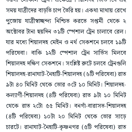
ভরসা লোকাল ট্রেন। এক্ষেত্রে শিয়ালদহ ডিভিশনে এই
সময় যাত্রীদের বাড়তি চাপ তৈরি হয়। একথা মাথায় রেখে
পুজোয় যাত্রীস্বাচ্ছন্দ্য নিশ্চিত করতে সপ্তমী থেকে ২
অক্টোবর টানা ছয়দিন ৩১টি স্পেশাল ট্রেন চালাবে রেল।
যার মধ্যে শিয়ালদহ মেইন ও নর্থ সেকশনে চলবে ১৯টি
পরিষেবা। বাকি ১২টি স্পেশাল ট্রেন সার্ভিস মিলবে
শিয়ালদহ দক্ষিণ সেকশনে। সংশ্লিষ্ট রুটে চলবে ট্রেনগুলি
শিয়ালদহ-রানাঘাট-নৈহাটি-শিয়ালদহ (৬টি পরিষেবা) রাত
৯টা ৪০ মিনিট থেকে ভোর ৩টে ১০ মিনিট। শিয়ালদহ-
কল্যাণী-শিয়ালদহ (৪টি পরিষেবা) রাত ৯টা ১০ মিনিট
থেকে রাত ২টো ৫৫ মিনিট। বনগাঁ-বারাসত-শিয়ালদহ
(৪টি পরিষেবা) ১০টা ২০ মিনিট থেকে ভোর সাড়ে
চারটে। রানাঘাট-নৈহাটি-কৃষ্ণনগর (৫টি পরিষেবা) রাত