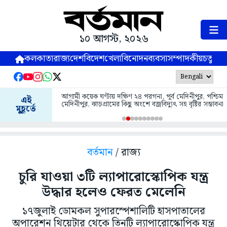
১০ আগস্ট, ২০২৬
কলকাতা
রাজ্য
দেশ
বিদেশ
খেলা
বিনোদন
ব্যবসা
সম্পাদকীয়
চতুষ্পর্ণ
আগামী কয়েক ঘণ্টায় দক্ষিণ ২৪ পরগনা, পূর্ব মেদিনীপুর, পশ্চিম
এই
মেদিনীপুর, ঝাড়গ্রামের কিছু অংশে বজ্রবিদ্যুৎ সহ বৃষ্টির সম্ভাবনা
মুহূর্তে
বর্তমান
/ রাজ্য
চুরি যাওয়া ৩টি ল্যাপারোস্কোপিক যন্ত্র
উদ্ধার হলেও ফেরত মেলেনি
১৭জুলাই ডোমকল সুপারস্পেশালিটি হাসপাতালের
অপারেশন থিয়েটার থেকে তিনটি ল্যাপারোস্কোপিক যন্ত্র