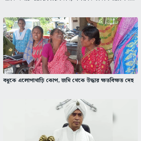
বধূকে এলোপাথাড়ি কোপ, জমি থেকে উদ্ধার ক্ষতবিক্ষত দেহ