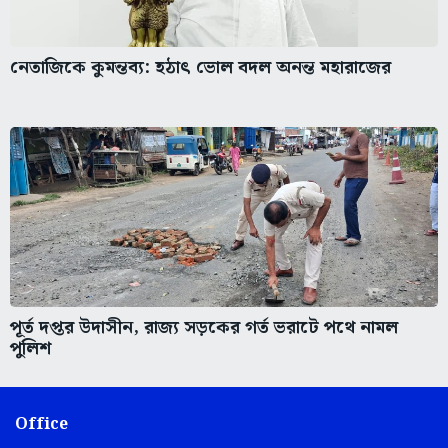
নেতাজিকে কুমন্তব্য: হঠাৎ ভোল বদল অনন্ত মহারাজের
পূর্ত দপ্তর উদাসীন, রাজ্য সড়কের গর্ত ভরাটে পথে নামল
পুলিশ
Office