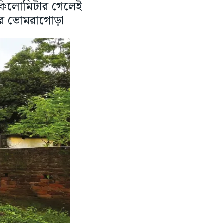
০ কিলোমিটার গেলেই
ূরে ভোমরাগোড়া