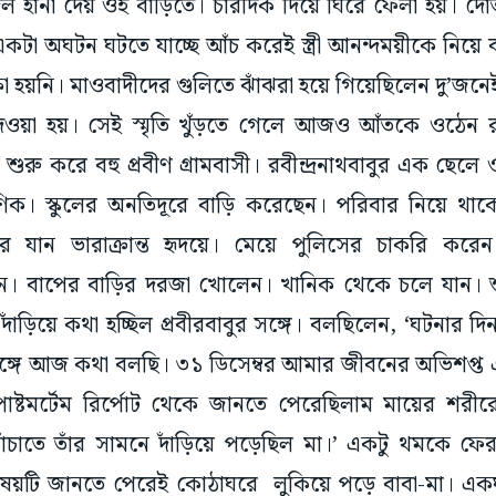
 দল হানা দেয় ওই বাড়িতে। চারদিক দিয়ে ঘিরে ফেলা হয়। দ
ছু একটা অঘটন ঘটতে যাচ্ছে আঁচ করেই স্ত্রী আনন্দময়ীকে নিয়ে
া হয়নি। মাওবাদীদের গুলিতে ঝাঁঝরা হয়ে গিয়েছিলেন দু’জন
 দেওয়া হয়। সেই স্মৃতি খুঁড়তে গেলে আজও আঁতকে ওঠেন রবীন
শুরু করে বহু প্রবীণ গ্রামবাসী। রবীন্দ্রনাথবাবুর এক ছেলে 
করণিক। স্কুলের অনতিদূরে বাড়ি করেছেন। পরিবার নিয়ে থা
ে যান ভারাক্রান্ত হৃদয়ে। মেয়ে পুলিসের চাকরি করেন
বাপের বাড়ির দরজা খোলেন। খানিক থেকে চলে যান। শু
দাঁড়িয়ে কথা হচ্ছিল প্রবীরবাবুর সঙ্গে। বলছিলেন, ‘ঘটনার দ
্গে আজ কথা বলছি। ৩১ ডিসেম্বর আমার জীবনের অভিশপ্
ষ্টমর্টেম রির্পোট থেকে জানতে পেরেছিলাম মায়ের শরী
বাঁচাতে তাঁর সামনে দাঁড়িয়ে পড়েছিল মা।’ একটু থমকে ফ
ষয়টি জানতে পেরেই কোঠাঘরে লুকিয়ে পড়ে বাবা-মা। এক