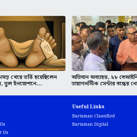
ামড় খেয়ে ভর্তি হয়েছিলেন
অভিযান অব্যাহত, ২৮ বেআইন
ে, ভুল ইনজেশনে...
ডায়াগনস্টিক সেন্টার বন্ধের ন
Useful Links
Bartaman Classified
 Us
Bartaman Digital
t Us