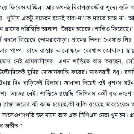
পেয়ে ফিরেও যাচ্ছিল। আর তখনই নিরাপত্তারক্ষীরা শূন্যে গু
লায়। পুলিস একটু সচেতন হলেই বাবা-মা’কে মরতে হতো না।
গ্রামের পরিস্থিতি আলাদা। উন্নয়ন হয়েছে। শান্তিও ফিরেছে।
র্ণ বদলে গিয়েছে ভোমরাগোড়া। গ্রামের ভিতর কোথাও পিচ র
পাম্প। রাতে রাস্তায় আলোজ্বলে কোথাও কোথাও। স্বাস্থ্য
ষেপ নেই গ্রামবাসীদের। এখন শান্তিতে বাস করছেন, স
ল্টোদিকেই মুদির দোকানকান্তি করের। মাঝবয়সী বধূ। বলছি
 ঘটনার দিন বাড়িতেই ছিলাম। জানালা দিয়েই ওই নৃশংস ঘটন
য ভয়ডর নেই। শান্তিতে রয়েছি।’সিপিএম কর্মী বৃদ্ধ লক্ষ্
রামে রাস্তা-জলের কী কাজ হয়েছে,কী বাকি রয়েছে তারচেয়
৮ সালেওগণপতি ভদ্র নামে আর এক সিপিএম নেতা খুন হন। প্রক
সব অতীত।’