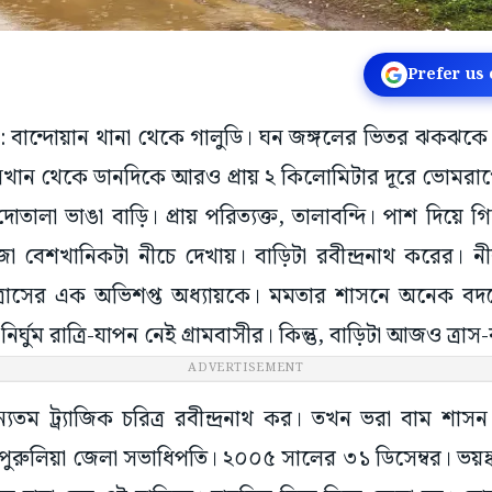
Prefer us
িয়া: বান্দোয়ান থানা থেকে গালুডি। ঘন জঙ্গলের ভিতর ঝকঝকে
 সেখান থেকে ডানদিকে আরও প্রায় ২ কিলোমিটার দূরে ভোমরাগ
োতালা ভাঙা বাড়ি। প্রায় পরিত্যক্ত, তালাবন্দি। পাশ দিয়ে গ
রজা বেশখানিকটা নীচে দেখায়। বাড়িটা রবীন্দ্রনাথ করের।
ত্রাসের এক অভিশপ্ত অধ্যায়কে। মমতার শাসনে অনেক বদলেছ
নির্ঘুম রাত্রি-যাপন নেই গ্রামবাসীর। কিন্তু, বাড়িটা আজও ত্রাস-
ADVERTISEMENT
তম ট্র্যাজিক চরিত্র রবীন্দ্রনাথ কর। তখন ভরা বাম শাসন। 
পুরুলিয়া জেলা সভাধিপতি। ২০০৫ সালের ৩১ ডিসেম্বর। ভয়ঙ্