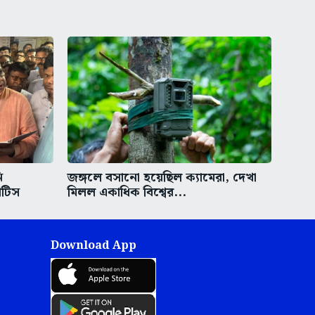
ি
জঙ্গলে বসানো হয়েছিল ক্যামেরা, দেখা
োটিস
মিলল একাধিক বিশ্বের...
Download App