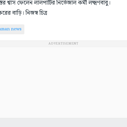
ির শ্বাস ফেলেন লালপার্টির নির্ভেজাল কর্মী লক্ষ্মণবাবু।
ের বাড়ি। নিজস্ব চিত্র
taman news
ADVERTISEMENT