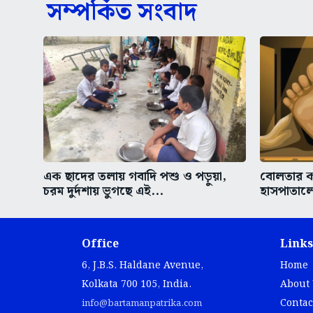
সম্পর্কিত সংবাদ
এক ছাদের তলায় গবাদি পশু ও পড়ুয়া,
বোলতার ক
চরম দুর্দশায় ভুগছে এই...
হাসপাতাল
Office
Links
6, J.B.S. Haldane Avenue,
Home
Kolkata 700 105, India.
About
Contac
info@bartamanpatrika.com