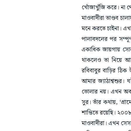
খোঁজাখুঁজি করে। না 
মাওবাদীরা তাণ্ডব চা
মনে করতে চাইনা। এখন 
পালাবদলের পর সম্পূ
একাধিক জায়গায় সোলার 
থাকলেও তা নিয়ে আক্
রবিবাবুর বাড়ির ঠিক উ
আমার জ্যাঠাশ্বশুর।
ভোলার নয়। এখন অবশ্
সুর। তাঁর কথায়, ‘গ্
শান্তিতে রয়েছি। ২০০
মাওবাদীরা। এখন সে