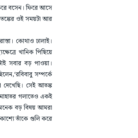
লি করে বসেন। ফিরে আসে
 আতঙ্কের ওই সময়টা আর
’
াস্তা। কোথাও ঢালাই।
ক্ষেত্রে খানিক পিছিয়ে
েটাই সবার বড় পাওয়া।
লেন,‘রবিবাবু সম্পর্কে
া দেখেছি। সেই আতঙ্ক
মণ মাহাতর গলাতেও একই
েও অনেক বড় বিষয় আমরা
াশ্যে তাঁকে গুলি করে