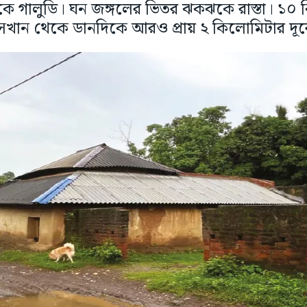
েকে গালুডি। ঘন জঙ্গলের ভিতর ঝকঝকে রাস্তা। ১
। সেখান থেকে ডানদিকে আরও প্রায় ২ কিলোমিটার দ