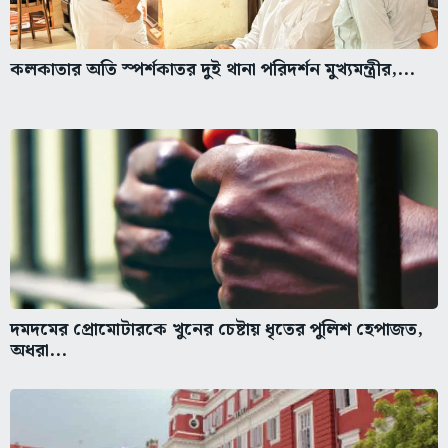
কলকাতার অতি স্পর্শকাতর দুই থানা পরিদর্শন মুখ্যমন্ত্রীর,...
দমদমের প্রোমোটারকে খুনের চেষ্টায় ধৃতের পুলিশ হেপাজত,
অধরা...