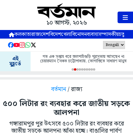
১০ আগস্ট, ২০২৬
কলকাতা
রাজ্য
দেশ
বিদেশ
খেলা
বিনোদন
ব্যবসা
সম্পাদকীয়
চতুষ্পর্ণ
গত এক সপ্তাহ ধরে জলপাইগুড়ি পুরসভায় আসছেন না
এই
চেয়ারম্যান সৈকত চট্টোপাধ্যায়, ভোগান্তিতে সাধারণ মানুষ
মুহূর্তে
বর্তমান
/ রাজ্য
৫০০ লিটার রং ব্যবহার করে জাতীয় সড়কে
আলপনা
গঙ্গারামপুর পুর উৎসবে ৫০০ লিটার রং ব্যবহার করে
জাতীয় সড়কে আলপনা আঁকা হচ্ছে। বাঙালির পার্বণ