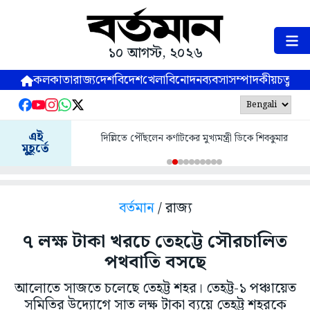
১০ আগস্ট, ২০২৬
কলকাতা
রাজ্য
দেশ
বিদেশ
খেলা
বিনোদন
ব্যবসা
সম্পাদকীয়
চতুষ্পর্ণ
এই
দিল্লিতে পৌঁছলেন কর্ণাটকের মুখ্যমন্ত্রী ডিকে শিবকুমার
মুহূর্তে
বর্তমান
/ রাজ্য
৭ লক্ষ টাকা খরচে তেহট্টে সৌরচালিত
পথবাতি বসছে
আলোতে সাজতে চলেছে তেহট্ট শহর। তেহট্ট-১ পঞ্চায়েত
সমিতির উদ্যোগে সাত লক্ষ টাকা ব্যয়ে তেহট্ট শহরকে