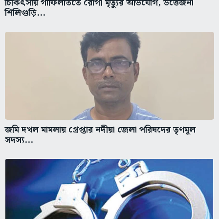
চিকিৎসায় গাফিলতিতে রোগী মৃত্যুর অভিযোগ, উত্তেজনা
শিলিগুড়ি...
জমি দখল মামলায় গ্রেপ্তার নদীয়া জেলা পরিষদের তৃণমূল
সদস্য...