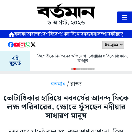
৬ আগস্ট, ২০২৬
কলকাতা
রাজ্য
দেশ
বিদেশ
খেলা
বিনোদন
ব্যবসা
সম্পাদকীয়
চতুষ্পর্ণ
কিশোরীকে নির্যাতনের অভিযোগ, গ্রেপ্তারির দাবিতে বিক্ষোভ,
এই
ভাঙচুর
মুহূর্তে
বর্তমান
/ রাজ্য
ভোটাধিকার হারিয়ে নববর্ষের আনন্দ ফিকে
লক্ষ পরিবারের, ক্ষোভে ফুঁসছেন নদীয়ার
সাধারণ মানুষ
নতুন বছর মানেই নতুন স্বপ্ন, নতুন আশার আলো। কিন্তু