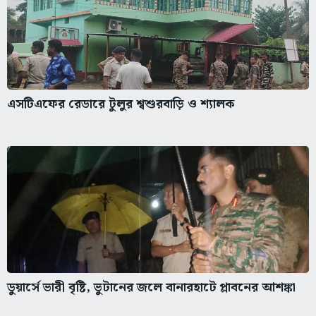
এসটিএফের রেডারে টুলুর শ্বশুরবাড়ি ও শ্যালক
ডুয়ার্সে ভারী বৃষ্টি, ভুটানের জলে বানারহাটে প্লাবনের আশঙ্কা