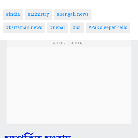
#india
#Ministry
#Bengali news
#bartaman news
#nepal
#isi
#Pak sleeper cells
ADVERTISEMENT