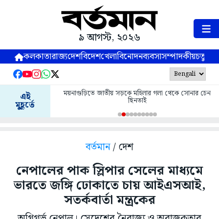
৯ আগস্ট, ২০২৬
কলকাতা
রাজ্য
দেশ
বিদেশ
খেলা
বিনোদন
ব্যবসা
সম্পাদকীয়
চতুষ্পর্ণ
ময়নাগুড়িতে জাতীয় সড়কে মহিলার গলা থেকে সোনার চেন
এই
ছিনতাই
মুহূর্তে
বর্তমান
/ দেশ
নেপালের পাক স্লিপার সেলের মাধ্যমে
ভারতে জঙ্গি ঢোকাতে চায় আইএসআই,
সতর্কবার্তা মন্ত্রকের
অগ্নিগর্ভ নেপাল। সেদেশের নৈরাজ্য ও অরাজকতার