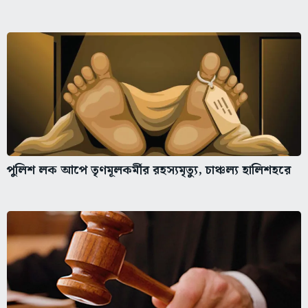
পুলিশ লক আপে তৃণমূলকর্মীর রহস্যমৃত্যু, চাঞ্চল্য হালিশহরে