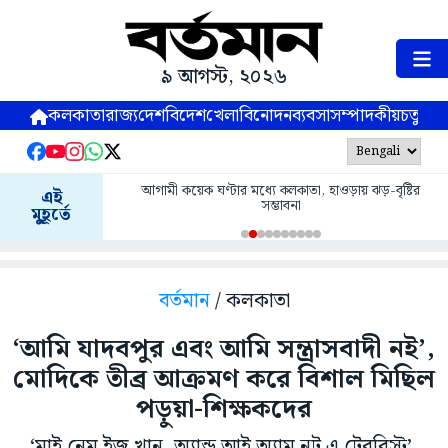
৯ আগস্ট, ২০২৬
কলকাতা
রাজ্য
দেশ
বিদেশ
খেলা
বিনোদন
ব্যবসা
সম্পাদকীয়
চতুষ্পর্ণ
আগামী কয়েক ঘণ্টার মধ্যে কলকাতা, হাওড়ায় ঝড়-বৃষ্টির
এই
সম্ভাবনা
মুহূর্তে
বর্তমান
/ কলকাতা
‘আমি যাদবপুর এবং আমি সন্ত্রাসবাদী নই’,
মোদিকে তীব্র আক্রমণ করে বিশাল মিছিল
পড়ুয়া-শিক্ষকদের
‘মাই নেম ইজ খান, অ্যান্ড আই অ্যাম নট এ টেররিস্ট’,