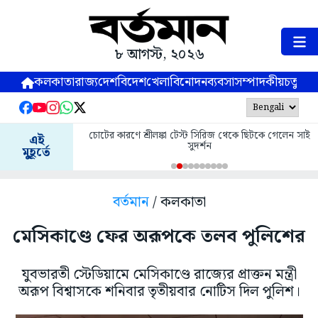
৮ আগস্ট, ২০২৬
কলকাতা
রাজ্য
দেশ
বিদেশ
খেলা
বিনোদন
ব্যবসা
সম্পাদকীয়
চতুষ্পর্ণ
চোটের কারণে শ্রীলঙ্কা টেস্ট সিরিজ থেকে ছিটকে গেলেন সাই
এই
সুদর্শন
মুহূর্তে
বর্তমান
/ কলকাতা
মেসিকাণ্ডে ফের অরূপকে তলব পুলিশের
যুবভারতী স্টেডিয়ামে মেসিকাণ্ডে রাজ্যের প্রাক্তন মন্ত্রী
অরূপ বিশ্বাসকে শনিবার তৃতীয়বার নোটিস দিল পুলিশ।