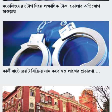
মডেলিংয়ের টোপ দিয়ে লক্ষাধিক টাকা তোলার অভিযোগ
হাওড়ায়
কালীঘাটে ফ্ল্যাট বিক্রির নাম করে ৭০ লাখের প্রতারণা,...