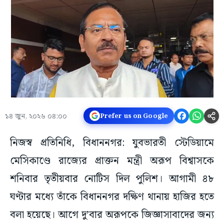
১৪ জুন, ২০২৬ ০৪:০০
Prefer us on Google
নিজস্ব প্রতিনিধি, বিধাননগর: যুবভারতী স্টেডিয়ামে
মেসিকাণ্ডে রাজ্যের প্রাক্তন মন্ত্রী অরূপ বিশ্বাসকে
শনিবার তৃতীয়বার নোটিস দিল পুলিশ। আগামী ৪৮
ঘণ্টার মধ্যে তাঁকে বিধাননগর দক্ষিণ থানায় হাজির হতে
বলা হয়েছে। আগে দু’বার অরূপকে জিজ্ঞাসাবাদের জন্য