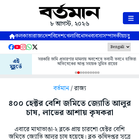
৮ আগস্ট, ২০২৬
কলকাতা
রাজ্য
দেশ
বিদেশ
খেলা
বিনোদন
ব্যবসা
সম্পাদকীয়
চতুষ্পর্ণ
সরকারি জমি প্রতারণার মামলায় অবশেষে ভবানী ভবনে হাজিরা
এই
অভিষেকের আপ্ত সহায়ক সুমিত রায়ের
মুহূর্তে
বর্তমান
/ রাজ্য
৪০০ হেক্টর বেশি জমিতে জ্যোতি আলুর
চাষ, লাভের আশায় কৃষকরা
এবারে মাথাভাঙা-২ ব্লকে প্রায় চারশো হেক্টর বেশি
জমিতে জ্যোতি আলুর চাষ হয়েছে। ব্লক কৃষিদপ্তর সূত্রে