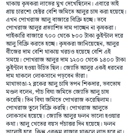
থাকায় কৃষকরা লাভের মুখ দেখেছিলেন। এবারে তাই
প্রায় চারশো হেক্টর বেশি জমিতে আলুর চাষ করা হয়েছে।
এখন পোখরাজ আলু বাজারে বিক্রি হচ্ছে। তবে
পোখরাজ আলুর প্রত্যাশিত দাম পাচ্ছেন না কৃষকরা।
পাইকারি বাজারে ৭০০ থেকে ৮০০ টাকা কুইন্টাল দরে
আলু বিক্রি করতে হচ্ছে। কৃষকরা জানিয়েছেন, আলুর
বীজের দাম বেশি থাকায় খরচও হয়েছে বেশি এই
সময়ে। পোখরাজ আলুর দাম ১২০০ থেকে ১৪০০ টাকা
কুইন্টাল হওয়া উচিত ছিল। জ্যোতি আলুর একই ধরনের
দাম থাকলে লোকসানে পড়বেন তাঁরা।
মাথাভাঙা-২ ব্লকের আলু চাষি তপন শিকদার, ভবতোষ
মণ্ডল বলেন, পাঁচ বিঘা জমিতে জ্যোতি আলু চাষ
করেছি। তিন বিঘা জমিতে পোখরাজ করেছিলাম।
পোখরাজ তুলে বিক্রি করছি। পোখরাজ আলুতে
লোকসান হয়েছে। জ্যোতি আলুর ফলন ভালো হওয়ার
কথা। আলু খেতের বয়স পঁচাত্তর দিন হয়েছে। ফলন
ভালোই হবে, কিন্তু এরকম বাজার থাকলে লাভ হবে না।