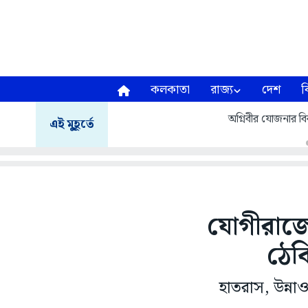
কলকাতা
রাজ্য
দেশ
ব
অগ্নিবীর যোজনার বির
এই মুহূর্তে
যোগীরাজ্
ঠেক
হাতরাস, উন্ন