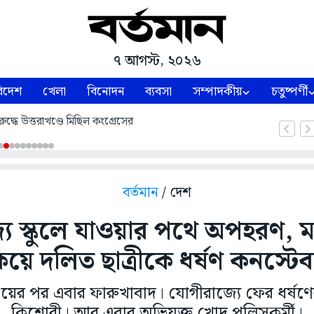
৭ আগস্ট, ২০২৬
িদেশ
খেলা
বিনোদন
ব্যবসা
সম্পাদকীয়
চতুষ্পর্ণী
ুদ্ধে উত্তরাখণ্ডে মিছিল কংগ্রেসের
বর্তমান
/ দেশ
যে স্কুলে যাওয়ার পথে অপহরণ, মা
িয়ে দলিত ছাত্রীকে ধর্ষণ কনস্টে
াওয়ের পর এবার ফারুখাবাদ। যোগীরাজ্যে ফের ধর্ষণ
কিশোরী। আর এবার অভিযুক্ত খোদ পুলিসকর্মী।