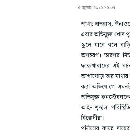
৫ জুলাই, ২০২৫ ১৫:০৭
আগ্রা: হাতরাস, উন্ন
এবার অভিযুক্ত খোদ পু
স্কুলে যাবে বলে বা
অপহরণ। তারপর নির্
ফারুখাবাদের এই ঘটন
আগাগোড়া তার মাথায় আ
করা অভিযোগে এমনটাই
অভিযুক্ত কনস্টেবলকে
আইন-শৃঙ্খলা পরিস্থি
বিরোধীরা।
পুলিসের কাছে দায়ের