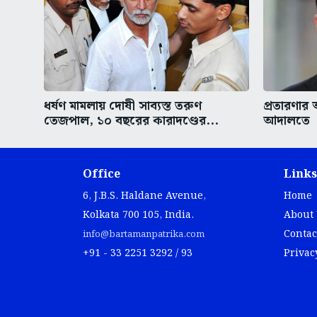
ধর্ষণ মামলায় দোষী সাব্যস্ত তরুণ
প্রতারণা
তেজপাল, ১০ বছরের কারাদণ্ডের...
আদালতে
Office
Links
6, J.B.S. Haldane Avenue,
Home
Kolkata 700 105, India.
About
Contac
info@bartamanpatrika.com
+91 - 33 2251 3292 / 93
Privac