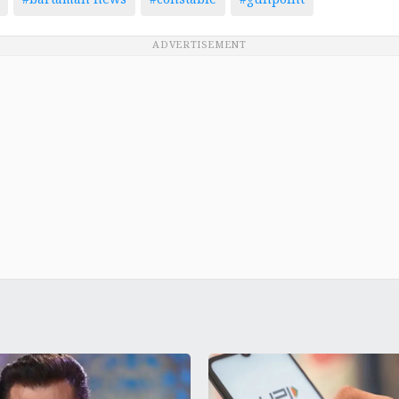
#bartaman news
#constable
#gunpoint
ADVERTISEMENT