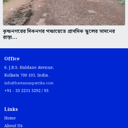
কৃষ্ণনগরের দিকনগর পঞ্চায়েতে প্রাথমিক স্কুলের সামনের
রাস্তা...
Office
6, J.B.S. Haldane Avenue,
Kolkata 700 105, India.
info@bartamanpatrika.com
+91 - 33 2251 3292 / 93
Links
Home
About Us
Contact Us