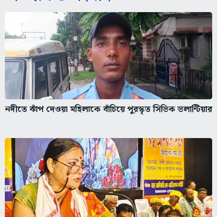
নদীতে ঝাঁপ দেওয়া মহিলাকে বাঁচিয়ে পুরস্কৃত সিভিক ভলান্টিয়ার
আসানসোল জেলা হাসপাতালে পরিকাঠামো অপ্রতুল,