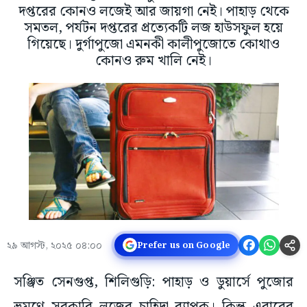
দপ্তরের কোনও লজেই আর জায়গা নেই। পাহাড় থেকে
সমতল, পর্যটন দপ্তরের প্রত্যেকটি লজ হাউসফুল হয়ে
গিয়েছে। দুর্গাপুজো এমনকী কালীপুজোতে কোথাও
কোনও রুম খালি নেই।
২৯ আগস্ট, ২০২৫ ০৪:০০
Prefer us on Google
সঞ্জিত সেনগুপ্ত, শিলিগুড়ি: পাহাড় ও ডুয়ার্সে পুজোর