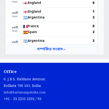
Office
6, J.B.S. Haldane Avenue,
Kolkata 700 105, India.
info@bartamanpatrika.com
+91 - 33 2251 3292 / 93