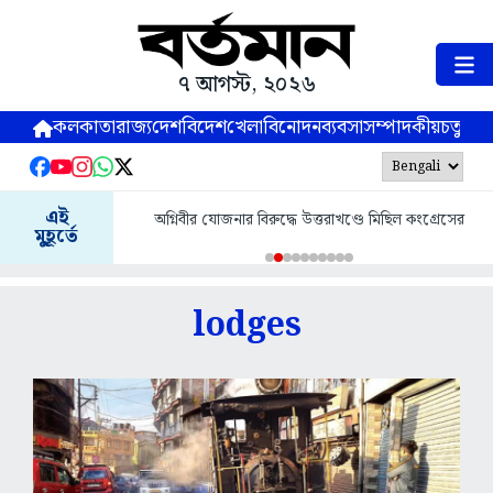
৭ আগস্ট, ২০২৬
কলকাতা
রাজ্য
দেশ
বিদেশ
খেলা
বিনোদন
ব্যবসা
সম্পাদকীয়
চতুষ্পর্ণ
এই
অগ্নিবীর যোজনার বিরুদ্ধে উত্তরাখণ্ডে মিছিল কংগ্রেসের
মুহূর্তে
lodges