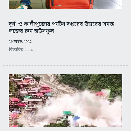
দুর্গা ও কালীপুজোয় পর্যটন দপ্তরের উত্তরের সমস্ত
লজের রুম হাউসফুল
২৯ আগস্ট, ২০২৫
বিস্তারিত