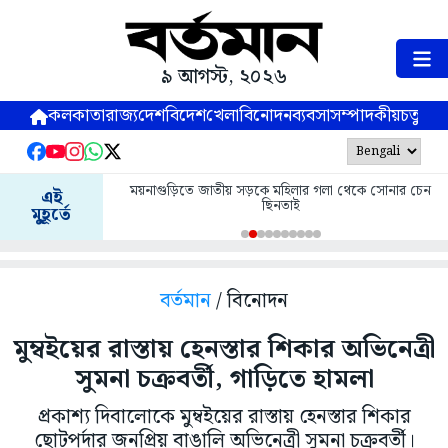
৯ আগস্ট, ২০২৬
কলকাতা
রাজ্য
দেশ
বিদেশ
খেলা
বিনোদন
ব্যবসা
সম্পাদকীয়
চতুষ্পর্ণ
ময়নাগুড়িতে জাতীয় সড়কে মহিলার গলা থেকে সোনার চেন
এই
ছিনতাই
মুহূর্তে
বর্তমান
/ বিনোদন
মুম্বইয়ের রাস্তায় হেনস্তার শিকার অভিনেত্রী
সুমনা চক্রবর্তী, গাড়িতে হামলা
প্রকাশ্য দিবালোকে মুম্বইয়ের রাস্তায় হেনস্তার শিকার
ছোটপর্দার জনপ্রিয় বাঙালি অভিনেত্রী সুমনা চক্রবর্তী।