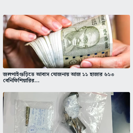
জলপাইগুড়িতে আবাস যোজনায় আজ ১১ হাজার ৬১৩
বেনিফিশিয়ারির...