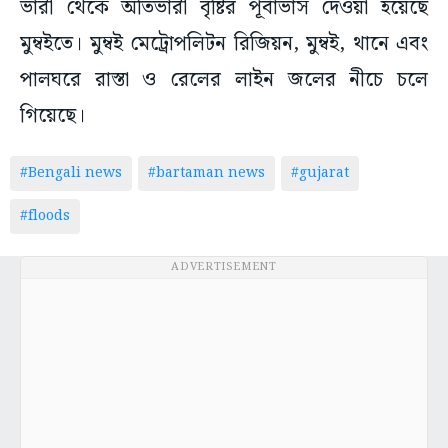
ভারী থেকে অতিভারী বৃষ্টির পূর্বাভাস দেওয়া হয়েছে
মুম্বইতে। মুম্বই মেট্রোপলিটন রিজিয়ন, মুম্বই, থানে এবং
পালঘরে রাস্তা ও রেলের লাইন জলের নীচে চলে
গিয়েছে।
#Bengali news
#bartaman news
#gujarat
#floods
ADVERTISEMENT