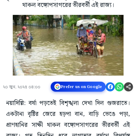
থাকল বঙ্গোপসাগরের তীরবর্তী এই রাজ্য।
২০ জুন, ২০২৫ ০৪:০০
Prefer us on Google
নয়াদিল্লি: বর্ষা পড়তেই বিশৃঙ্খলা দেখা দিল গুজরাতে।
একটানা বৃষ্টির জেরে হড়পা বান, বাড়ি ভেঙে পড়া,
প্রাণহানির সাক্ষী থাকল বঙ্গোপসাগরের তীরবর্তী এই