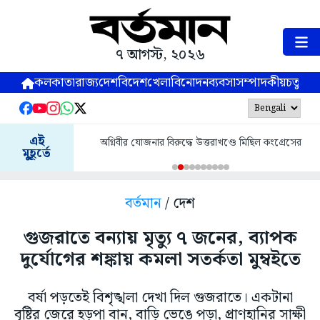
৭ আগস্ট, ২০২৬
কলকাতা
রাজ্য
দেশ
বিদেশ
খেলা
বিনোদন
ব্যবসা
সম্পাদকীয়
চতুষ্পর্ণ
এই
অগ্নিবীর যোজনার বিরুদ্ধে উত্তরাখণ্ডে মিছিল কংগ্রেসের
মুহূর্তে
বর্তমান
/ দেশ
গুজরাতে বন্যায় মৃত্যু ৭ জনের, ব্যাপক
দুর্যোগের শঙ্কায় কমলা সতর্কতা মুম্বইতে
বর্ষা পড়তেই বিশৃঙ্খলা দেখা দিল গুজরাতে। একটানা
বৃষ্টির জেরে হড়পা বান, বাড়ি ভেঙে পড়া, প্রাণহানির সাক্ষী