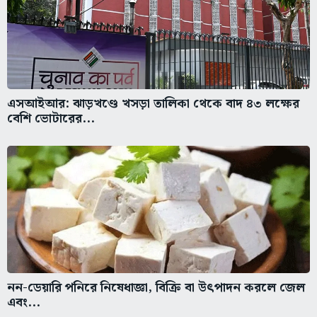
এসআইআর: ঝাড়খণ্ডে খসড়া তালিকা থেকে বাদ ৪৩ লক্ষের
বেশি ভোটারের...
নন-ডেয়ারি পনিরে নিষেধাজ্ঞা, বিক্রি বা উৎপাদন করলে জেল
এবং...