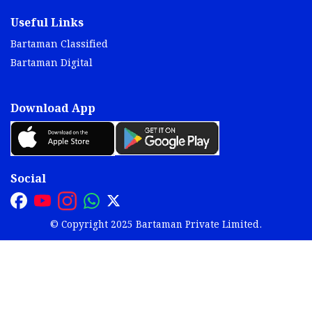
Useful Links
Bartaman Classified
Bartaman Digital
Download App
Social
© Copyright 2025 Bartaman Private Limited.