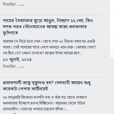
বিস্তারিত
পায়ের দৈত্যাকার বুড়ো আঙুল, নিষ্প্রাণ ১২ দেহ, তিন
দশক পরও স্টোনম্যানের আতঙ্ক তাজা কলকাতার
ফুটপাতে
তারপর সে উঠে চলে গেল। রেখে গেল ২০ কিলো ওজনের একটা
পাথর। সেই পাথরের গায়ে লেগে কালচে-লাল রক্ত। কোথায় গেল?
কে ছিল সে? কেমন দেখতে? রক্তের উপর পায়ের ছাপ...
১০ জুলাই, ২০২৫
বিস্তারিত
প্রভাবশালী তত্ত্বে মৃত্যুদণ্ড রদ? দেবযানী আছেন শুধু
কয়েকটা পেপার কাটিংয়েই
২৮ জানুয়ারি বিকেলে ধনপতি দত্ত ও তাঁর বড় ছেলে দেবদাস
কলকাতার উদ্দেশে রওনা দিচ্ছিলেন। আচমকা বেজে উঠল
ল্যান্ডলাইন। ফোনের ওপারে চন্দ্রনাথ বণিক।...