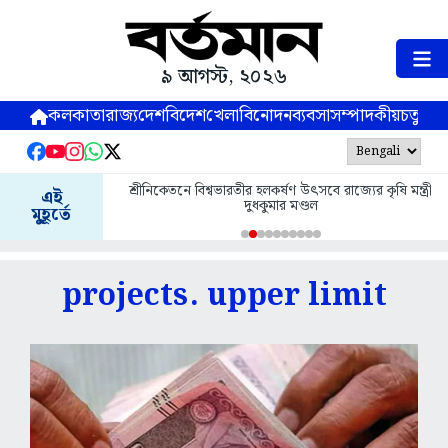
৯ আগস্ট, ২০২৬
কলকাতা
রাজ্য
দেশ
বিদেশ
খেলা
বিনোদন
ব্যবসা
সম্পাদকীয়
চতুষ্পর্ণ
শ্রীনিকেতনে বিশ্বভারতীর হলকর্ষণ উৎসবে রাজ্যের কৃষি মন্ত্রী
এই
দুধকুমার মণ্ডল
মুহূর্তে
projects. upper limit