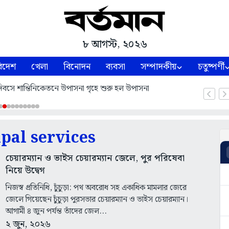
৮ আগস্ট, ২০২৬
িদেশ
খেলা
বিনোদন
ব্যবসা
সম্পাদকীয়
চতুষ্পর্ণী
াণ দিবসে শান্তিনিকেতনে উপাসনা গৃহে শুরু হল উপাসনা
pal services
চেয়ারম্যান ও ভাইস চেয়ারম্যান জেলে, পুর পরিষেবা
নিয়ে উদ্বেগ
নিজস্ব প্রতিনিধি, চুঁচুড়া: পথ অবরোধ সহ একাধিক মামলার জেরে
জেলে গিয়েছেন চুঁচুড়া পুরসভার চেয়ারম্যান ও ভাইস চেয়ারম্যান।
আগামী ৪ জুন পর্যন্ত তাঁদের জেল...
২ জুন, ২০২৬