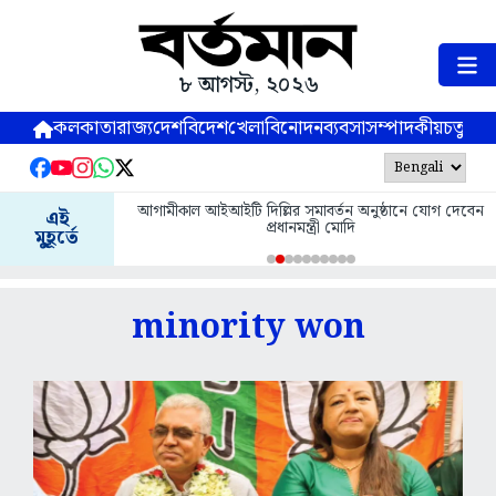
৮ আগস্ট, ২০২৬
কলকাতা
রাজ্য
দেশ
বিদেশ
খেলা
বিনোদন
ব্যবসা
সম্পাদকীয়
চতুষ্পর্ণ
আগামীকাল আইআইটি দিল্লির সমাবর্তন অনুষ্ঠানে যোগ দেবেন
এই
প্রধানমন্ত্রী মোদি
মুহূর্তে
minority won