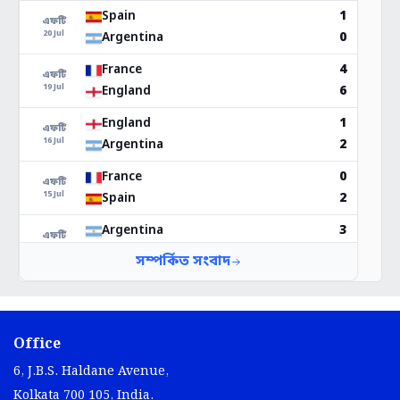
Office
6, J.B.S. Haldane Avenue,
Kolkata 700 105, India.