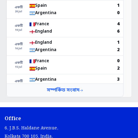
Office
6, J.B.S. Haldane Avenue,
Kolkata 700 105, India.