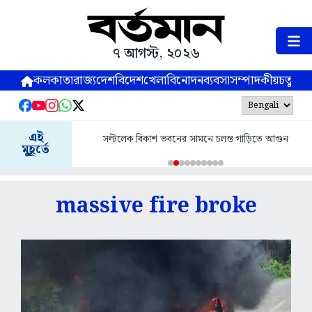
৭ আগস্ট, ২০২৬
কলকাতা
রাজ্য
দেশ
বিদেশ
খেলা
বিনোদন
ব্যবসা
সম্পাদকীয়
চতুষ্পর্ণ
এই
সল্টলেক বিকাশ ভবনের সামনে চলন্ত গাড়িতে আগুন
মুহূর্তে
massive fire broke