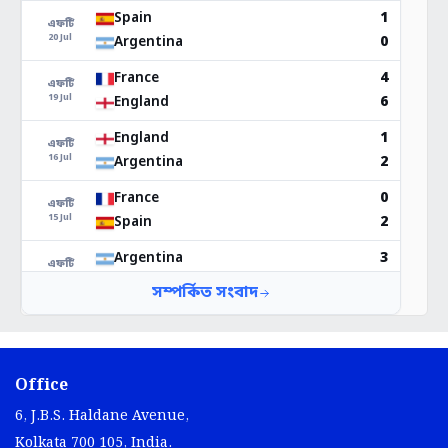
Office
6, J.B.S. Haldane Avenue,
Kolkata 700 105, India.