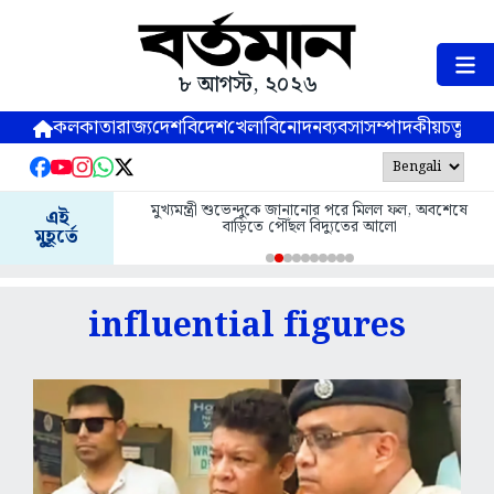
৮ আগস্ট, ২০২৬
কলকাতা
রাজ্য
দেশ
বিদেশ
খেলা
বিনোদন
ব্যবসা
সম্পাদকীয়
চতুষ্পর্ণ
মুখ্যমন্ত্রী শুভেন্দুকে জানানোর পরে মিলল ফল, অবশেষে
এই
বাড়িতে পৌঁছল বিদ্যুতের আলো
মুহূর্তে
influential figures