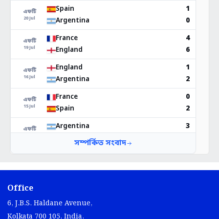
Office
6, J.B.S. Haldane Avenue,
Kolkata 700 105, India.