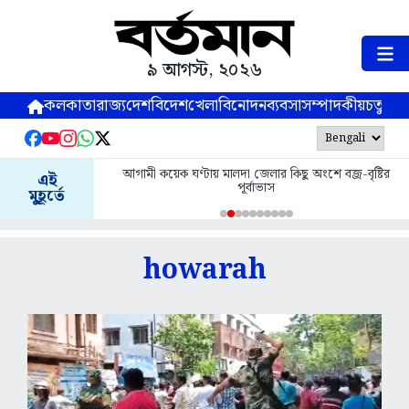
৯ আগস্ট, ২০২৬
কলকাতা
রাজ্য
দেশ
বিদেশ
খেলা
বিনোদন
ব্যবসা
সম্পাদকীয়
চতুষ্পর্ণ
আগামী কয়েক ঘণ্টায় মালদা জেলার কিছু অংশে বজ্র-বৃষ্টির
এই
পূর্বাভাস
মুহূর্তে
howarah