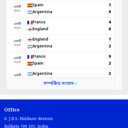
Office
6, J.B.S. Haldane Avenue,
Kolkata 700 105, India.