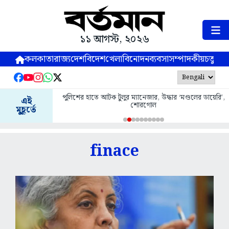
১১ আগস্ট, ২০২৬
কলকাতা
রাজ্য
দেশ
বিদেশ
খেলা
বিনোদন
ব্যবসা
সম্পাদকীয়
চতুষ্পর্ণ
পুলিশের হাতে আটক টুলুর ম্যানেজার, উদ্ধার ‘মণ্ডলের ডায়েরি’,
এই
শোরগোল
মুহূর্তে
finace