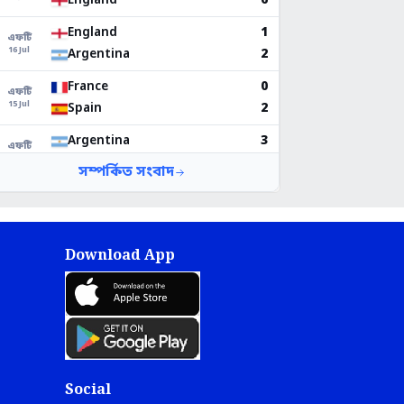
Download App
Social