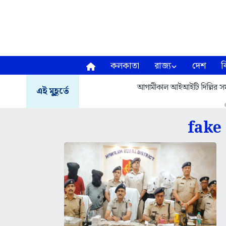
কলকাতা
রাজ্য
দেশ
ব
আগামীকাল আইআইটি দিল্লির সমাবর
এই মুহূর্তে
fake