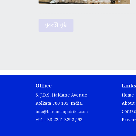
পূর্ববর্তী পৃষ্ঠা
Office
Links
6, J.B.S. Haldane Avenue,
Home
Kolkata 700 105, India.
About
Contac
info@bartamanpatrika.com
+91 - 33 2251 3292 / 93
Privac