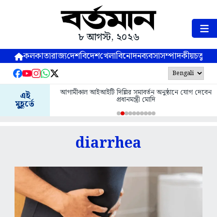
৮ আগস্ট, ২০২৬
কলকাতা
রাজ্য
দেশ
বিদেশ
খেলা
বিনোদন
ব্যবসা
সম্পাদকীয়
চতুষ্পর্ণ
আগামীকাল আইআইটি দিল্লির সমাবর্তন অনুষ্ঠানে যোগ দেবেন
এই
প্রধানমন্ত্রী মোদি
মুহূর্তে
diarrhea