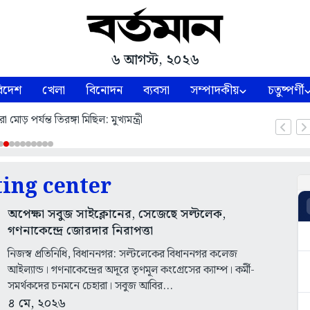
৬ আগস্ট, ২০২৬
িদেশ
খেলা
বিনোদন
ব্যবসা
সম্পাদকীয়
চতুষ্পর্ণী
 মোড় পর্যন্ত তিরঙ্গা মিছিল: মুখ্যমন্ত্রী
ing center
অপেক্ষা সবুজ সাইক্লোনের, সেজেছে সল্টলেক,
গণনাকেন্দ্রে জোরদার নিরাপত্তা
নিজস্ব প্রতিনিধি, বিধাননগর: সল্টলেকের বিধাননগর কলেজ
আইল্যান্ড। গণনাকেন্দ্রের অদূরে তৃণমূল কংগ্রেসের ক্যাম্প। কর্মী-
সমর্থকদের চনমনে চেহারা। সবুজ আবির...
৪ মে, ২০২৬