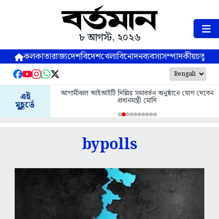
৮ আগস্ট, ২০২৬
কলকাতা
রাজ্য
দেশ
বিদেশ
খেলা
বিনোদন
ব্যবসা
সম্পাদকীয়
চতুষ্পর্ণ
আগামীকাল আইআইটি দিল্লির সমাবর্তন অনুষ্ঠানে যোগ দেবেন
এই
প্রধানমন্ত্রী মোদি
মুহূর্তে
bypolls