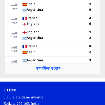
Office
6, J.B.S. Haldane Avenue,
Kolkata 700 105, India.