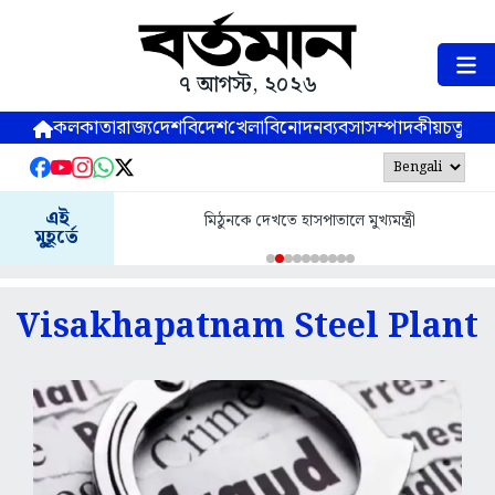
৭ আগস্ট, ২০২৬
কলকাতা
রাজ্য
দেশ
বিদেশ
খেলা
বিনোদন
ব্যবসা
সম্পাদকীয়
চতুষ্পর্ণ
এই
মিঠুনকে দেখতে হাসপাতালে মুখ্যমন্ত্রী
মুহূর্তে
Visakhapatnam Steel Plant