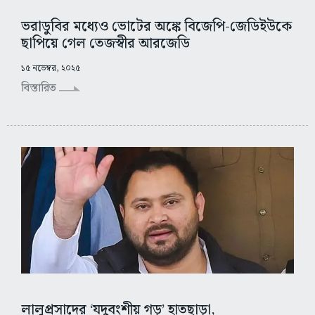
ভরাডুবির মধ্যেও ভোটের অঙ্কে বিজেপি-জেডিইউকে
ছাপিয়ে গেল তেজস্বীর আরজেডি
১৫ নভেম্বর, ২০২৫
বিস্তারিত
লালুপ্রসাদের ‘যদুবংশীয় গড়’ হাতছাড়া,