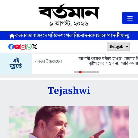
৯ আগস্ট, ২০২৬
কলকাতা
রাজ্য
দেশ
বিদেশ
খেলা
বিনোদন
ব্যবসা
সম্পাদকীয়
চতুষ্পর্ণ
আগামী কয়েক ঘণ্টায় হাওড়া জেলার কিছু অংশে ভারী
এই
বৃষ্টিপাতের সম্ভাবনা, জারি কমলা সতর্কতা
মুহূর্তে
Tejashwi