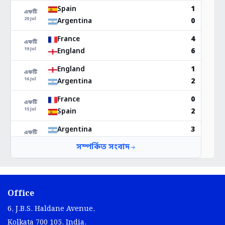
Office
6, J.B.S. Haldane Avenue,
Kolkata 700 105, India.