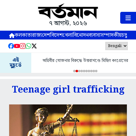
৭ আগস্ট, ২০২৬
কলকাতা
রাজ্য
দেশ
বিদেশ
খেলা
বিনোদন
ব্যবসা
সম্পাদকীয়
চতুষ্পর্ণ
এই
অগ্নিবীর যোজনার বিরুদ্ধে উত্তরাখণ্ডে মিছিল কংগ্রেসের
মুহূর্তে
Teenage girl trafficking