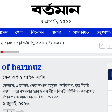
৭ আগস্ট, ২০২৬
িদেশ
খেলা
বিনোদন
ব্যবসা
সম্পাদকীয়
চতুষ্পর্ণী
৪ পরগনা, পূর্ব মেদিনীপুরে ঝড়-বৃষ্টির সম্ভাবনা
t of harmuz
ফের অশান্ত পশ্চিম এশিয়া
তেহরান, ৯ জুলাই: ফের অশান্ত হরমুজ। অভিযোগ, যুদ্ধ বিরতি
লঙ্ঘন করে মঙ্গলবার হরমুজ প্রণালীতে তিনটি বাণিজ্যিক জাহাজের
উপর প্রথমে হামলা চালায় ইরান। তারপর,...
৯ জুলাই, ২০২৬
বিস্তারিত